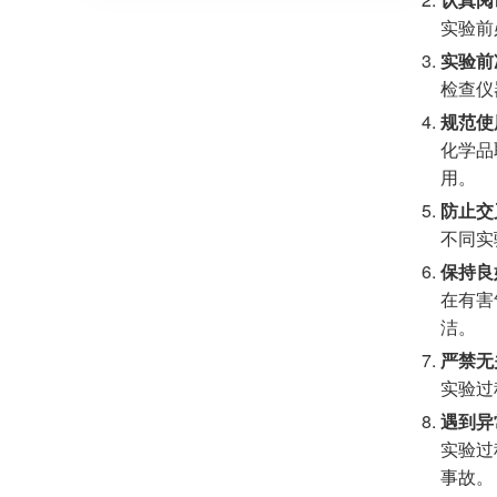
实验前
实验前
检查仪
规范使
化学品
用。
防止交
不同实
保持良
在有害
洁。
严禁无
实验过
遇到异
实验过
事故。