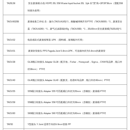
TA20L58
安全废液桶 白色 HDPE 20L S58 Waste liquid bucket 20L 1/pk 长*宽*高=28*28*36cm（需配S58
转接头使用）
TAOU6020B
废液收集工作站 含：漏斗(TAOUA165)*1，耐酸碱球阀开关PTFE（TAOUB000）*1，废液安全
盖（TAOUA260）*1，废气过滤器B款65g（TAOU00B）*1，20L60mm安全废液桶(TA20L60)*1
TAOU02
电容感应式废液报警器 1/PK （塑料桶，玻璃瓶均可用）
TAOU01
废液软管接头 PPS Pagoda Joint 5-8mm1/PK，可连接内径为5-8mm的废液管
TAOU38
GL38瓶口转接头 Adapter GL38（配天地，Fisher，Honeywell，Sigma，CNW等品牌，瓶口外
径38mm） PTFE
TAOU40
GL40瓶口转接头 Adapter GL40（配默克，色谱科等品牌，瓶口外径40mm）PTFE
TAOU55
S55桶口转接头 Adapter S55 可匹配桶口外径为55mm（含螺纹）废液桶 PTFE
TAOU58
S58桶口转接头 Adapter S58 可匹配桶口外径为58mm（含螺纹）废液桶 PTFE
TAOU60
S60桶口转接头 Adapter S60 可匹配桶口外径为60mm（含螺纹）废液桶 PTFE
TAY00
Y型接头 Y Joint 适用于内径6-9mm管路 PP