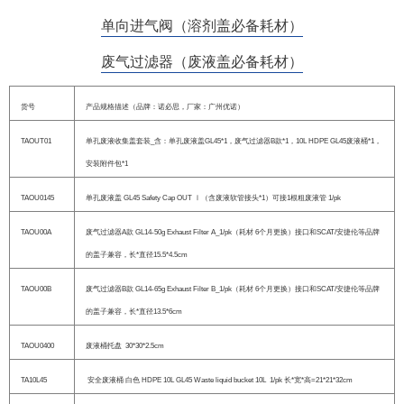
单向进气阀（溶剂盖必备耗材）
废气过滤器（废液盖必备耗材）
货号
产品规格描述（品牌：诺必思，厂家：广州优诺）
TAOUT01
单孔废液收集盖套装_含：单孔废液盖GL45*1，废气过滤器B款*1，10L HDPE GL45废液桶*1，
安装附件包*1
TAOU0145
单孔废液盖 GL45 Safety Cap OUT Ⅰ（含废液软管接头*1）可接1根粗废液管 1/pk
TAOU00A
废气过滤器A款 GL14-50g Exhaust Filter A_1/pk（耗材 6个月更换）接口和SCAT/安捷伦等品牌
的盖子兼容，长*直径15.5*4.5cm
TAOU00B
废气过滤器B款 GL14-65g Exhaust Filter B_1/pk（耗材 6个月更换）接口和SCAT/安捷伦等品牌
的盖子兼容，长*直径13.5*6cm
TAOU0400
废液桶托盘 30*30*2.5cm
TA10L45
安全废液桶 白色 HDPE 10L GL45 Waste liquid bucket 10L 1/pk 长*宽*高=21*21*32cm