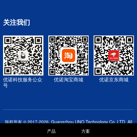
关注我们
优诺科技服务公众
优诺淘宝商城
优诺京东商城
号
版权所有 © 2017-2026. Guangzhou UNO Technology Co,.LTD. All
Rights Reserved.
广州市优诺科技有限公司
保留一切权利 |
产品
方案
网站地图
|
隐私保护
|
使用条款
|
专利技术