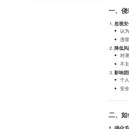
一、侥
忽视安
认为
违
降低风
对
不
影响团
个
安
二、如
1. 强