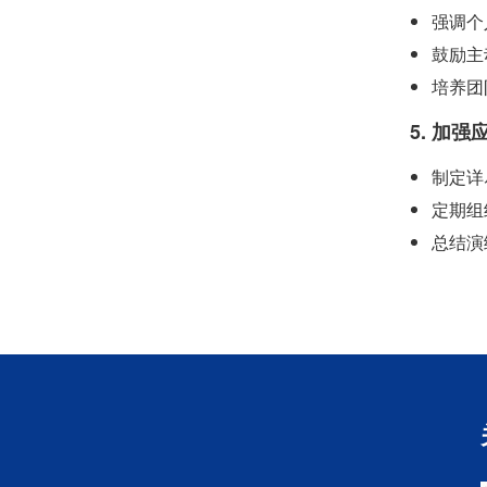
强调个
鼓励主
培养团
5. 加
制定详
定期组
总结演