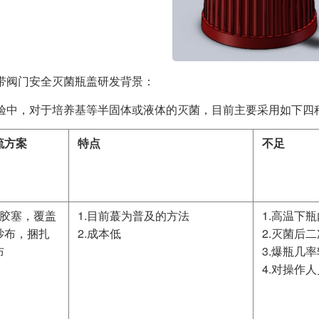
带阀门安全灭菌瓶盖研发背景：
验中，对于培养基等半固体或液体的灭菌，目前主要采用如下四
流方案
特点
不足
+胶塞，覆盖
1.目前蕞为普及的方法
1.高温下
纱布，捆扎
2.成本低
2.灭菌后
布
3.爆瓶几
4.对操作