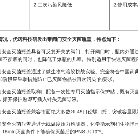
2.二次污染风险低
2.使用成本
情况，优诺科技研发出带阀门安全灭菌瓶盖，特点如下：
阀门安全灭菌瓶盖具备可反复开关的阀门，打开阀门时，瓶内外通
菌不彻底的同时，也降低了爆瓶的几率。特别适用于快速灭菌程
阀门安全灭菌瓶盖通过了微生物气溶胶挑战实验。完全符合中国药典2
却阶段应采取措施防止已灭菌物品被再次污染”的要求。
阀门安全灭菌瓶盖取样口配备一次性专用灭菌指示保护贴，既有灭
，撕开保护贴即可插入针头无菌导液。
阀门安全灭菌瓶盖兼容市面绝大多数GL45口径螺口瓶，突破容量
阀门安全灭菌瓶盖通过无线温度压力检测器，化学指示剂和生物指
，15min灭菌条件下能确保灭菌后的PNSU≤10⁻⁶。