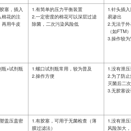
+胶塞，插入
1.有简单的压力平衡装置
1.针头插
入棉花的注
2.一定密度的棉花可以深层过滤
易渗出
，再用牛皮
除菌，二次污染风险低
2.无法于
（如FTM
3.操作较
剂瓶+试剂瓶
1.螺口试剂瓶常用，较为普及
1.没有泄
2.操作方便
2.为了防
灭菌后二次
3.无胶塞
铝塑盖压盖密
1.有胶塞，可用于无菌检查（薄
1.没有泄
膜过滤法）
风险加大，