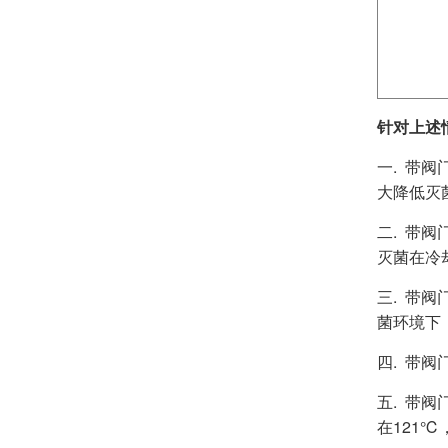
针对上述
一. 带
大降低灭
二. 带
灭菌在冷
三. 带
菌环境下
四. 带
五. 带
在121℃