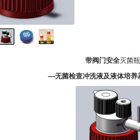
带阀门安全
灭菌
—无菌检查冲洗液及液体培养基