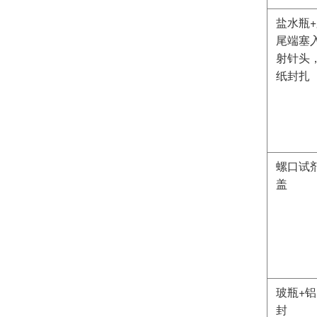
盐水瓶
尾端塞
射针头
纸封扎
螺口试
盖
玻瓶+
封