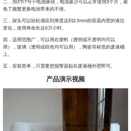
二．用
3
节
7
号干电池驱动，电池蕞少可以正常使用
3
个月，避
免了频繁更换电池带来的不便。
三．探头可以轻松感应到厚度达到
2.5mm
的容器内壁的液位
变化，使用寿命长达
5
万小时。
四．适用范围广，可以用在塑料（透明或不透明均可以
用），玻璃（透明或棕色均可以用），陶瓷等材质的废液桶
上。
五．安装简单，只需要把报警器贴在废液桶外壁即可。
产品演示视频
视
频
播
放
器