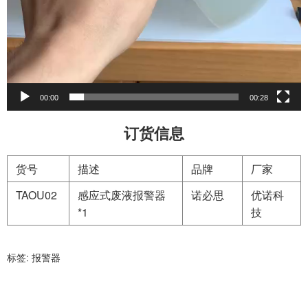
00:00
00:28
订货信息
货号
描述
品牌
厂家
TAOU02
感应式废液报警器
诺必思
优诺科
*1
技
标签:
报警器