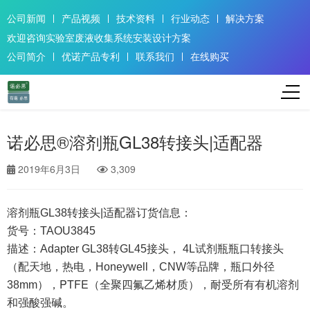
公司新闻
产品视频
技术资料
行业动态
解决方案
欢迎咨询实验室废液收集系统安装设计方案
公司简介
优诺产品专利
联系我们
在线购买
诺必思®溶剂瓶GL38转接头|适配器
2019年6月3日
3,309
溶剂瓶GL38转接头|适配器订货信息：
货号：TAOU3845
描述：Adapter GL38转GL45接头， 4L试剂瓶瓶口转接头
（配天地，热电，Honeywell，CNW等品牌，瓶口外径
PTFE（全聚四氟乙烯材质），耐受所有有机溶剂
38mm），
和强酸强碱。