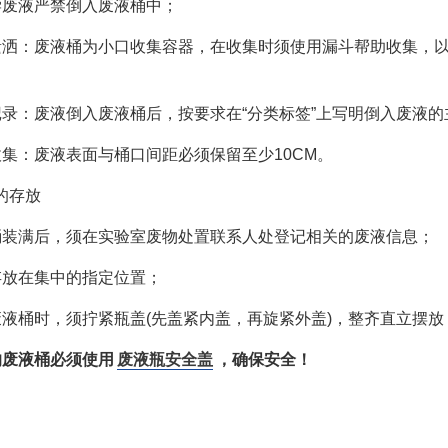
学废液严禁倒入废液桶中；
遗洒：废液桶为小口收集容器，在收集时须使用漏斗帮助收集，
记录：废液倒入废液桶后，按要求在“分类标签”上写明倒入废液的
收集：废液表面与桶口间距必须保留至少10CM。
的存放
桶装满后，须在实验室废物处置联系人处登记相关的废液信息；
存放在集中的指定位置；
废液桶时，须拧紧瓶盖(先盖紧内盖，再旋紧外盖)，整齐直立摆放
的废液桶必须使用
废液瓶安全盖
，确保安全！