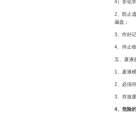
4）非化
2、防止
漏盘；
3、作好
4、停止
五、废液
1、废液
2、必须
3、存放
4、危险