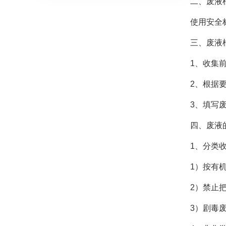
二、废液
使用安全
三、废液
1、收集
2、根据
3、填写
四、废液
1、分类
1）按有
2）禁止
3）剧毒