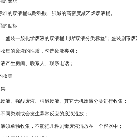
桶的要求
标准的废液桶或耐强酸、强碱的高密度聚乙烯废液桶。
桶的贴标
前，盛装一般化学废液的废液桶上贴“废液分类标签”；盛装剧毒废
要收集的废液的性质，勾选废液类别；
废液产生房间、联系人、联系电话；
的收集
收集：
机废液、强酸废液、强碱废液、其它无机废液分类进行收集；
把不同类别或会发生异常反应的废液混放；
废液须单独收集，不能把几种剧毒废液混放在一个容器中；