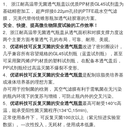
1、 浙江耐高温带无菌透气瓶盖以优质PP材质GL45试剂盖为
基础精密加工， 超声焊接0.22µm孔径的PTFE疏水空气滤
膜， 完美代替传统锥形瓶加透气硅胶塞的方案。
安全、快捷、提高微生物限度试验的工作效率！
2、浙江耐高温带无菌透气瓶盖从透气面积和对膜支撑力度这
两个主要方面考量透气 孔的布局，可靠、耐用、美观。
3、
优诺科技可反复灭菌的安全透气瓶盖
改进了密封圈设计，
几乎兼容所有容望规格的GL45试剂瓶（蓝盖试剂瓶），甚至
可采用聚丙烯(PP)材质的塑料试剂瓶， 在配备本透气盖后，
PP试剂瓶经过高温灭菌不爆裂不变形。
4、
优诺科技可反复灭菌的安全透气瓶盖
是配制琼脂类培养基
或液体培养基的理想方案。
亦可用于控制菌的梒测， 其空气滤膜有利于需氧菌在无污染
的瓶内环境下的复苏与增殖，可防止瓶内外的交叉污染。
5、
优诺科技可反复灭菌的安全透气瓶盖
蕞高可耐受140°c高
温，能承受阳性菌灭菌程序(134°C,15min)。
正常使用条件下， 可反复灭菌100次以上（紫元恒进实验室
数据）。—次性投入，无耗材，使用成本低廉。