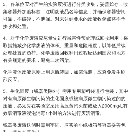
3、各单位应对产生的实验废液进行分类收集，妥善贮存，收
集容器外加贴标签，注明废液品名等信息，并确保容器密闭
可靠，不破碎，不泄漏。对未达到要求的废液收储点将不予
接收和处置。
4、对于化学废液应尽量先进行减害性预处理或回收利用，采
取措施减少化学废液的体积、重量和危险程度，以降低后续
处理处置的负荷。化学废液回收利用过程应达到国家和地方
有关规定的要求，避免二次污染。
化学液体废液原则上用原瓶装回，如需混装，应避免发生剧
烈反应。
5、生化固废（锐器类除外）需用专用塑料袋进行包装，其中
对有病原微生物污染的生化固废或被病原微生物污染过的的
废液，必须先在实验室采用高压蒸汽灭菌或放入2000mg/L有
效氯消毒液浸泡消毒1小时的方法进行灭活消毒。
锐器类废液送储时需用牢固、厚实的小纸板箱等容器妥善包