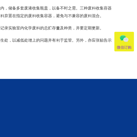
室内，储备多套废液收集瓶盖，以备不时之需。三种废料收集容器
废料弃置在指定的废料收集容器，避免与不兼容的废料混合。
应记录实验室内化学废料的总贮存量及种类，并要定期更新。
产生处，以减低处理上的问题并有利于监管。另外，亦应张贴告示
微信订购