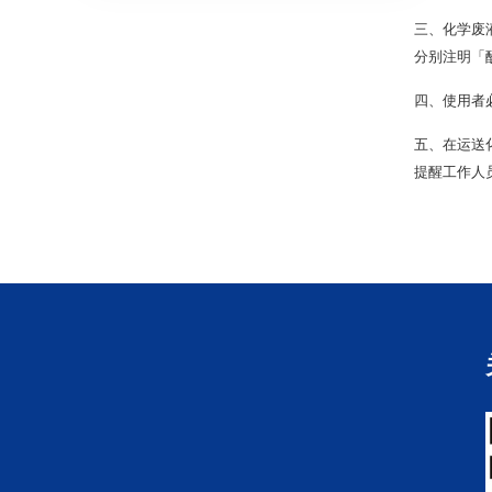
三、化学废
分别注明「
四、使用者
五、在运送
提醒工作人