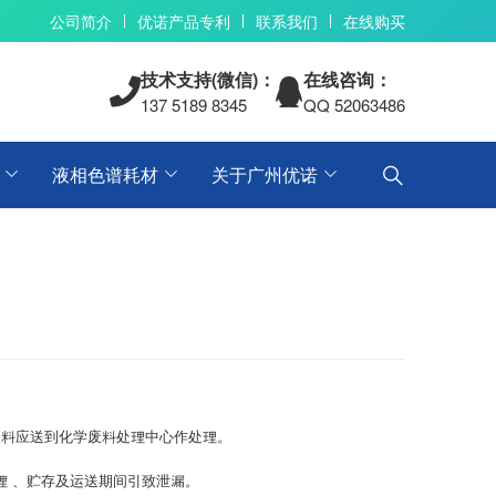
公司简介
优诺产品专利
联系我们
在线购买
技术支持(微信)：
在线咨询：
137 5189 8345
QQ 52063486
液相色谱耗材
关于广州优诺
废料应送到化学废料处理中心作处理。
理 、贮存及运送期间引致泄漏。