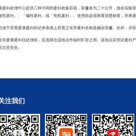
液废料处理中心提供三种不同的废料收集容器，容量各为二十公升，放在实验
酸性废料」、「碱性废料」或「有机废料」。使用前必须查看清楚标签，并将
必须于弃置废液废料的记录表填上弃置之化学废料名称及确实容量。此外，亦
化学废液废料往处理前，应选择合适地点作临时贮存之用。该地点应邻近废料
员注意安全。
关注我们