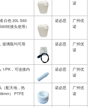
诺
废液桶 白色 20L S60
诺必思
广州优
（需配S60转接头使用）
诺
桶，玻璃瓶均可用
诺必思
广州优
诺
接头 1/PK，可连接内
诺必思
广州优
诺
转接头（配天地，热
诺必思
广州优
8mm） PTFE
诺