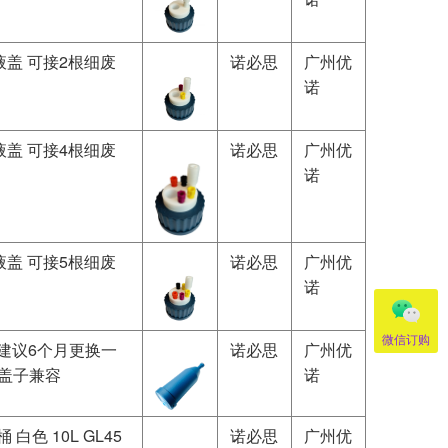
三孔废液盖 可接2根细废
诺必思
广州优
诺
五孔废液盖 可接4根细废
诺必思
广州优
诺
六孔废液盖 可接5根细废
诺必思
广州优
诺
微信订购
/pk（建议6个月更换一
诺必思
广州优
的盖子兼容
诺
废液桶 白色 10L GL45
诺必思
广州优