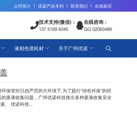
公司简介
优诺产品专利
联系我们
在线购买
技术支持(微信)：
在线咨询：
137 5189 8345
QQ 52063486
液相色谱耗材
关于广州优诺
盖
府环保管控日趋严厉的大环境下,为了践行“绿色环保”的经
后的废液收集问题，广州优诺科技推出多种废液收集安全
。 优诺科技...