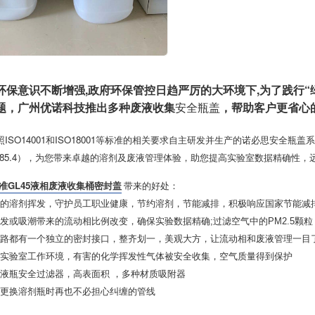
环保意识不断增强,政府环保管控日趋严厉的大环境下,为了践行“
题，广州优诺科技推出多种废液收集
安全瓶盖
，帮助客户更省心
ISO14001和ISO18001等标准的相关要求自主研发并生产的诺必思安全瓶盖系统
427785.4），为您带来卓越的溶剂及废液管理体验，助您提高实验室数据精确
标准GL45液相废液收集桶密封盖
带来的好处：
99%的溶剂挥发，守护员工职业健康，节约溶剂，节能减排，积极响应国家节能减
因挥发或吸潮带来的流动相比例改变，确保实验数据精确;过滤空气中的PM2.5
根管路都有一个独立的密封接口，整齐划一，美观大方，让流动相和废液管理一目
全的实验室工作环境，有害的化学挥发性气体被安全收集，空气质量得到保护
量废液瓶安全过滤器，高表面积 ，多种材质吸附器
使用更换溶剂瓶时再也不必担心纠缠的管线