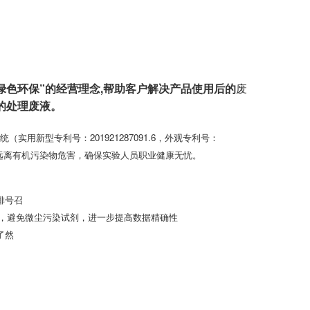
绿色环保”的经营理念,帮助客户解决产品使用后的
废
的处理废液。
（实用新型专利号：201921287091.6，外观专利号：
性，远离有机污染物危害，确保实验人员职业健康无忧。
排号召
颗粒，避免微尘污染试剂，进一步提高数据精确性
了然