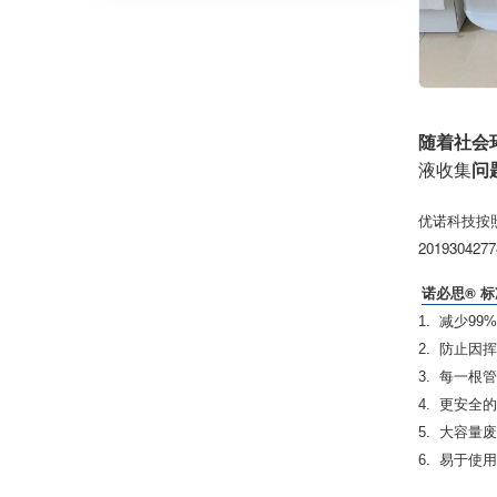
随着社会
液收集
问
优诺科技按照
201930
诺必思® 
1. 减少
2. 防止
3. 每一
4. 更安
5. 大容
6. 易于