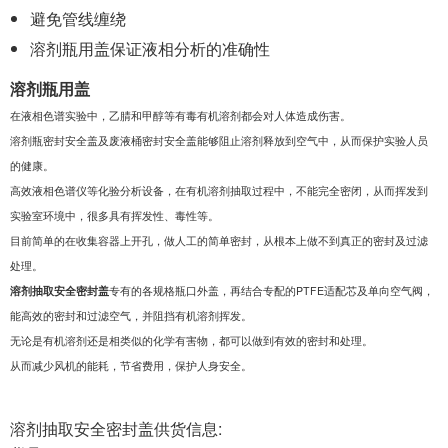
避免管线缠绕
溶剂瓶用盖保证液相分析的准确性
溶剂瓶用盖
在液相色谱实验中，乙腈和甲醇等有毒有机溶剂都会对人体造成伤害。
溶剂瓶密封安全盖及废液桶密封安全盖能够阻止溶剂释放到空气中，从而保护实验人员
的健康。
高效液相色谱仪等化验分析设备，在有机溶剂抽取过程中，不能完全密闭，从而挥发到
实验室环境中，很多具有挥发性、毒性等。
目前简单的在收集容器上开孔，做人工的简单密封，从根本上做不到真正的密封及过滤
处理。
溶剂抽取安全密封盖
专有的各规格瓶口外盖，再结合专配的PTFE适配芯及单向空气阀，
能高效的密封和过滤空气，并阻挡有机溶剂挥发。
无论是有机溶剂还是相类似的化学有害物，都可以做到有效的密封和处理。
从而减少风机的能耗，节省费用，保护人身安全。
溶剂抽取安全密封盖供货信息: