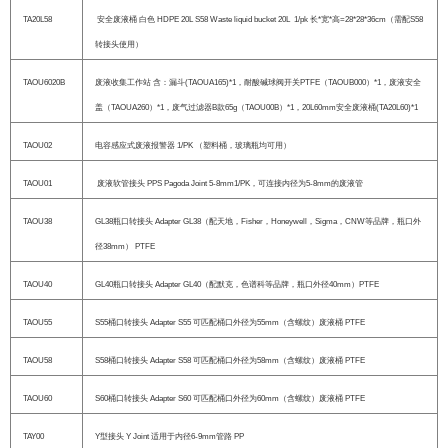
TA20L58
安全废液桶 白色 HDPE 20L S58 Waste liquid bucket 20L 1/pk 长*宽*高=28*28*36cm（需配S58
转接头使用）
TAOU6020B
废液收集工作站 含：漏斗(TAOUA165)*1，耐酸碱球阀开关PTFE（TAOUB000）*1，废液安全
盖（TAOUA260）*1，废气过滤器B款65g（TAOU00B）*1，20L60mm安全废液桶(TA20L60)*1
TAOU02
电容感应式废液报警器 1/PK （塑料桶，玻璃瓶均可用）
TAOU01
废液软管接头 PPS Pagoda Joint 5-8mm1/PK，可连接内径为5-8mm的废液管
TAOU38
GL38瓶口转接头 Adapter GL38（配天地，Fisher，Honeywell，Sigma，CNW等品牌，瓶口外
径38mm） PTFE
TAOU40
GL40瓶口转接头 Adapter GL40（配默克，色谱科等品牌，瓶口外径40mm）PTFE
TAOU55
S55桶口转接头 Adapter S55 可匹配桶口外径为55mm（含螺纹）废液桶 PTFE
TAOU58
S58桶口转接头 Adapter S58 可匹配桶口外径为58mm（含螺纹）废液桶 PTFE
TAOU60
S60桶口转接头 Adapter S60 可匹配桶口外径为60mm（含螺纹）废液桶 PTFE
TAY00
Y型接头 Y Joint 适用于内径6-9mm管路 PP