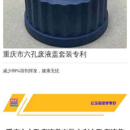
重庆市六孔废液盖套装专利
减少99%溶剂挥发，健康无忧