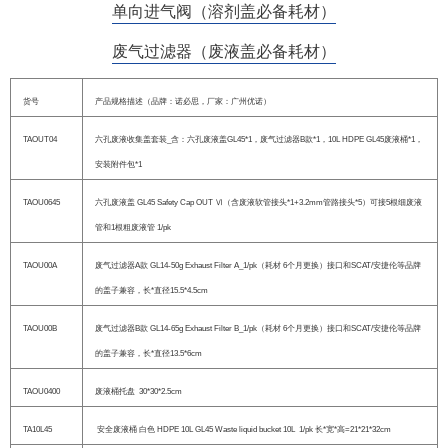
单向进气阀（溶剂盖必备耗材）
废气过滤器（废液盖必备耗材）
货号
产品规格描述（品牌：诺必思，厂家：广州优诺）
TAOUT04
六孔废液收集盖套装_含：六孔废液盖GL45*1，废气过滤器B款*1，10L HDPE GL45废液桶*1，
安装附件包*1
TAOU0645
六孔废液盖 GL45 Safety Cap OUT Ⅵ（含废液软管接头*1+3.2mm管路接头*5）可接5根细废液
管和1根粗废液管 1/pk
TAOU00A
废气过滤器A款 GL14-50g Exhaust Filter A_1/pk（耗材 6个月更换）接口和SCAT/安捷伦等品牌
的盖子兼容，长*直径15.5*4.5cm
TAOU00B
废气过滤器B款 GL14-65g Exhaust Filter B_1/pk（耗材 6个月更换）接口和SCAT/安捷伦等品牌
的盖子兼容，长*直径13.5*6cm
TAOU0400
废液桶托盘 30*30*2.5cm
TA10L45
安全废液桶 白色 HDPE 10L GL45 Waste liquid bucket 10L 1/pk 长*宽*高=21*21*32cm