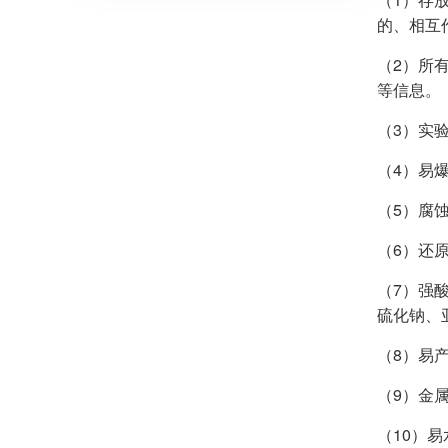
的、相互
（2）所
等信息。
（3）实
（4）易
（5）腐
（6）还
（7）强
硫化钠、
（8）易
（9）金
（10）