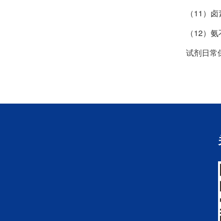
（11）
（12）
试剂日常