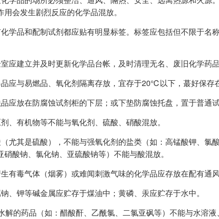
作用会发生剧烈反应的化学品混放。
有化学品和配制试剂都应贴有明显标签。标签应包括但不限于名
验室应建立并及时更新化学品台帐，及时清理无名、废旧化学药
爆品应与易燃品、氧化剂隔离存放，宜存于20℃以下，蕞好保存
蚀品应放在防腐蚀试剂柜的下层；或下垫防腐蚀托盘，置于普通
原剂、有机物等不能与氧化剂、硫酸、硝酸混放。
酸（尤其是硫酸），不能与强氧化剂的盐类（如：高锰酸钾、氯酸
亚硝酸钠、氯化钠、亚硫酸钠等）不能与酸混放。
产生有毒气体（烟雾）或难闻刺激气味的化学品应存放在配有通
属钠、钾等碱金属应贮存于煤油中；黄磷、汞应贮存于水中。
易水解的药品（如：醋酸酐、乙酰氯、二氯亚砜等）不能与水溶液