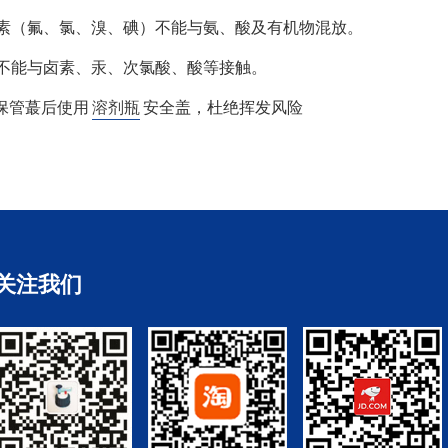
卤素（氟、氯、溴、碘）不能与氨、酸及有机物混放。
氨不能与卤素、汞、次氯酸、酸等接触。
保管蕞后使用
溶剂瓶
安全盖，杜绝挥发风险
关注我们