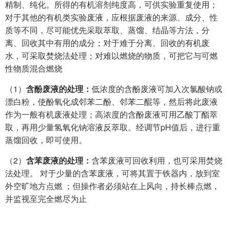
精制、纯化。所得的有机溶剂纯度高，可供实验重复使用；
对于其他的有机类实验废液，应根据废液的来源、成分、性
质等不同，尽可能优先采取萃取、蒸馏、结晶等方法，分
离、回收其中有用的成分；对于难于分离、回收的有机废
水，可采取焚烧法处理；对难以燃烧的物质，可把它与可燃
性物质混合燃烧
（1）
含酚废液的处理：
低浓度的含酚废液可加入次氯酸钠或
漂白粉，使酚氧化成邻苯二酚、邻苯二醌等，然后将此废液
作为一般有机废液处理；高浓度的含酚废液可用乙酸丁酯萃
取，再用少量氢氧化钠溶液反萃取。经调节pH值后，进行重
蒸馏回收，即可使用。
（2）
含苯废液的处理：
含苯废液可回收利用，也可采用焚烧
法处理。 对于少量的含苯废液，可将其置于铁器内，放到室
外空旷地方点燃 ；但操作者必须站在上风向，持长棒点燃，
并监视至完全燃尽为止