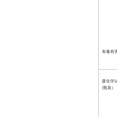
有毒有
废化学
(瓶装）