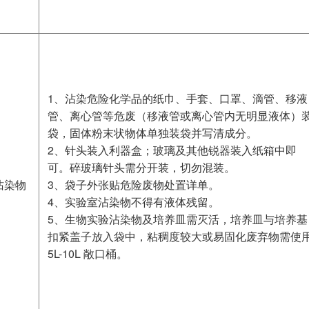
1、沾染危险化学品的纸巾、手套、口罩、滴管、移液
管、离心管等危废（移液管或离心管内无明显液体）
袋，固体粉末状物体单独装袋并写清成分。
2、针头装入利器盒；玻璃及其他锐器装入纸箱中即
可。碎玻璃针头需分开装，切勿混装。
沾染物
3、袋子外张贴危险废物处置详单。
4、实验室沾染物不得有液体残留。
5、生物实验沾染物及培养皿需灭活，培养皿与培养基
扣紧盖子放入袋中，粘稠度较大或易固化废弃物需使
5L-10L 敞口桶。