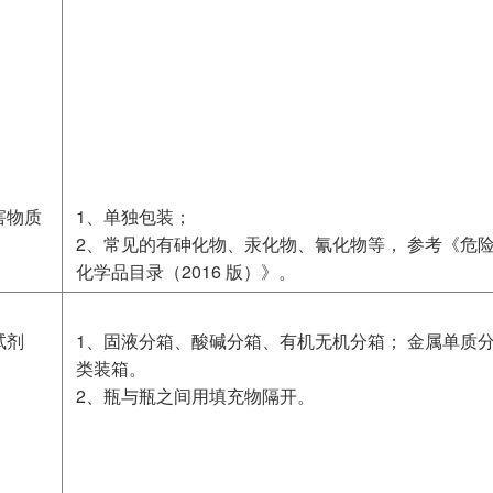
害物质
1、单独包装；
2、常见的有砷化物、汞化物、氰化物等， 参考《危
化学品目录（2016 版）》。
试剂
1、固液分箱、酸碱分箱、有机无机分箱； 金属单质
类装箱。
2、瓶与瓶之间用填充物隔开。