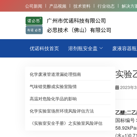
公司新闻
产品视频
技术资料
行业动态
解决方
优诺科技首页
溶剂瓶安全盖
废液容器瓶
实验
化学废液管道泄漏处理指南
气味错觉酿成实验室险情
2023年
高温对危险化学品的影响
化学实验室场所环境风险评估方法
乙醚;二乙醚
国标编号 3
《实验室安全手册》之实验室风险评估
58.92
(水=1)