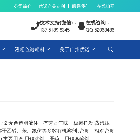
公司简介
优诺产品专利
联系我们
在线购买
技术支持(微信)：
在线咨询：
137 5189 8345
QQ 52063486
液相色谱耗材
关于广州优诺
 分子量 74.12 无色透明液体，有芳香气味，极易挥发;蒸汽压
微溶于水，溶于乙醇、苯、氯仿等多数有机溶剂 ;密度：相对密度
易燃液体);主要用途:用作溶剂，医药上用作麻醉剂