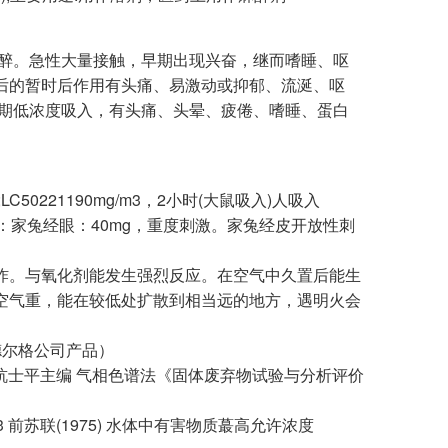
麻醉。急性大量接触，早期出现兴奋，继而嗜睡、呕
后的暂时后作用有头痛、易激动或抑郁、流涎、呕
长期低浓度吸入，有头痛、头晕、疲倦、嗜睡、蛋白
C50221190mg/m3，2小时(大鼠吸入)人吸入
刺激性：家兔经眼：40mg，重度刺激。家兔经皮开放性刺
炸。与氧化剂能发生强烈反应。在空气中久置后能生
空气重，能在较低处扩散到相当远的地方，遇明火会
德尔格公司产品）
，杭士平主编 气相色谱法《固体废弃物试验与分析评价
/m3 前苏联(1975) 水体中有害物质蕞高允许浓度