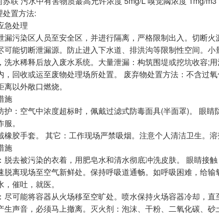
L 前苏联 污水中有害物质蕞高允许浓度 5mg/L 嗅觉阈浓度 1mg/m3
理处置方法:
应急处理
泄漏污染区人员至安全区，并进行隔离，严格限制出入。切断火
尽可能切断泄漏源。防止进入下水道、排洪沟等限制性空间。小
，洗水稀释后放入废水系统。大量泄漏：构筑围堤或挖坑收容;
内，回收或运至废物处理场所处置。 废弃物处置方法：不含过
距离以外敞口燃烧。
措施
防护：空气中浓度超标时，佩戴过滤式防毒面具(半面罩)。 眼睛
作服。
戴橡胶手套。 其它：工作现场严禁吸烟。注意个人清洁卫生。溶
措施
：脱去被污染的衣着，用肥皂水和清水彻底冲洗皮肤。 眼睛接
速脱离现场至空气新鲜处。保持呼吸道通畅。如呼吸困难，给输
水，催吐，就医。
：尽可能将容器从火场移至空旷处。喷水保持火场容器冷却，直
产生声音，必须马上撤离。灭火剂：泡沫、干粉、二氧化碳、砂