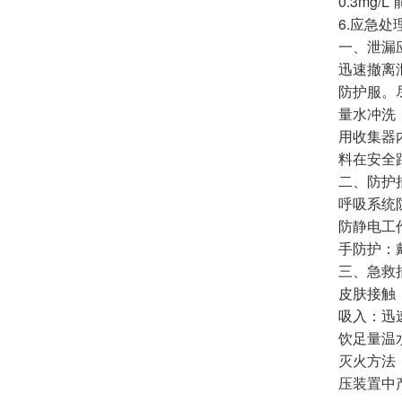
0.3mg/
6.应急处
一、泄漏
迅速撤离
防护服。
量水冲洗
用收集器
料在安全
二、防护
呼吸系统
防静电工
手防护：
三、急救
皮肤接触
吸入：迅
饮足量温
灭火方法
压装置中