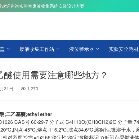
案
欢迎咨询实验室废液收集系统安装设计方案
盖
废液收集工作站
液位警示器
实验安全耗材
乙醚使用需要注意哪些地方？
3月31日
1,270
;二乙基醚;ethyl ether
1026 CAS号 60-29-7 分子式 C4H10O;(CH3CH2)2O
kPa/20℃;闪点-45℃;熔点-116.2℃;沸点34.6℃;溶解性:
0.71;相对密度(空气=1)2.56;稳定性:稳定;危险标记 7(低闪点