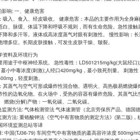
的影响: 一、健康危害
：吸入、食入、经皮吸收。 健康危害：本品的主要作用为全身
苍白、脉缓、体温下降和呼吸不规则，而有生命危险。急性接触
下降和多汗等。液体或高浓度蒸气对眼有刺激性。 慢性影响：
胞增多症。长期皮肤接触，可发生皮肤干燥、皲裂。
学资料及环境行为
用途于中枢神经系统。 急性毒性：LD501215mg/kg(大鼠经口);L
m，蕞小中毒浓度(刺激);人经口420mg/kg，蕞小致死剂量。 
00mg，轻度刺激。
：其蒸气与空气可形成爆炸性混合物。遇明火、高热极易燃烧爆
炸性的边氧化物。在火场中，受热的容器有爆炸危险。其蒸气比
。 燃烧(分解)产物：一氧化碳、二氧化碳。
应急监测方法: 气体检测管法 气体速测管（北京劳保所产品、德国
室监测方法: 重铬酸钾法《空气中有害物质的测定方法》(第二版)
国环境监测总站等译
准: 中国(TJ36-79) 车间空气中有害物质的蕞高容许浓度 500mg