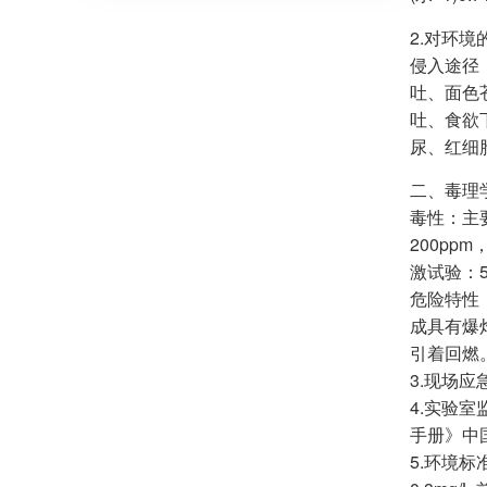
2.对环境
侵入途径
吐、面色
吐、食欲
尿、红细
二、毒理
毒性：主要
200pp
激试验：5
危险特性
成具有爆
引着回燃
3.现场
4.实验
手册》中
5.环境标