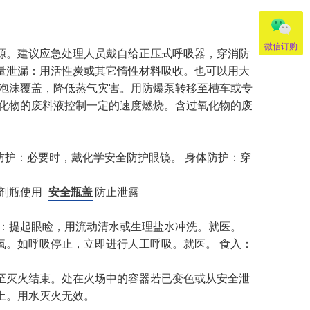
微信订购
源。建议应急处理人员戴自给正压式呼吸器，穿消防
量泄漏：用活性炭或其它惰性材料吸收。也可以用大
用泡沫覆盖，降低蒸气灾害。用防爆泵转移至槽车或专
氧化物的废料液控制一定的速度燃烧。含过氧化物的废
防护：必要时，戴化学安全防护眼镜。 身体防护：穿
剂瓶使用
安全瓶盖
防止泄露
触：提起眼睑，用流动清水或生理盐水冲洗。就医。
氧。如呼吸停止，立即进行人工呼吸。就医。 食入：
至灭火结束。处在火场中的容器若已变色或从安全泄
土。用水灭火无效。