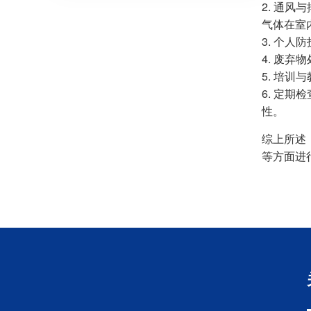
2. 通
气体在室
3. 个
4. 废
5. 培
6. 定
性。
综上所述
等方面进