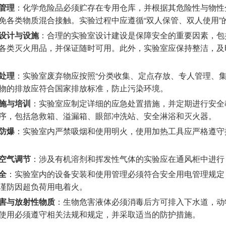
管理
：化学危险品必须贮存在专用仓库，并根据其危险性与物性
免各类物质混合接触。实验过程中应遵循“双人保管、双人使用”
设计与设施
：合理的实验室设计建设是保障安全的重要因素，包
各类灭火用品，并保证随时可用。此外，实验室应保持整洁，及
处理
：实验室废弃物应按照“分类收集、定点存放、专人管理、
物的排放应符合国家排放标准，防止污染环境。
施与培训
：实验室应制定详细的应急处置措施，并定期进行安全
序，包括急救箱、溢漏箱、眼部冲洗站、安全淋浴和灭火器。
防爆
：实验室内严禁吸烟和使用明火，使用加热工具应严格遵守
空气调节
：涉及有机溶剂和挥发性气体的实验应在通风柜中进行
全
：实验室内的设备安装和使用管理必须符合安全用电管理规定
谨防因超负荷用电着火。
害与放射性物质
：生物危害液体必须消毒后方可排入下水道，动
使用必须遵守相关法规和规定，并采取适当的防护措施。