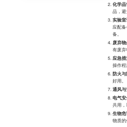
化学品
品，避
实验室
应配备
备。
废弃物
有废弃
应急措
操作程
防火与
好用。
通风与
电气安
共用，
生物危
物质的