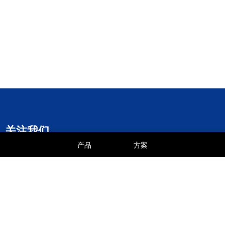
关注我们
产品
方案
优诺科技服务公众
优诺淘宝商城
优诺京东商城