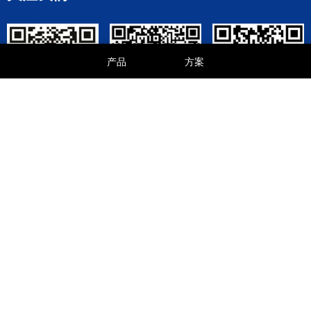
产品
方案
优诺科技服务公众
优诺淘宝商城
优诺京东商城
号
版权所有 © 2017-2026. Guangzhou UNO Technology Co,.LTD. All
Rights Reserved.
广州市优诺科技有限公司
保留一切权利 |
网站地图
|
隐私保护
|
使用条款
|
专利技术
域名：gz-un-tech.cn | gz-uno.com | gz-uno.cn
备案号：粤ICP备18110213号
广州市南沙区南沙街广生路19号（自编1栋）4楼408室033房