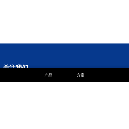
关注我们
产品
方案
优诺科技服务公众
优诺淘宝商城
优诺京东商城
号