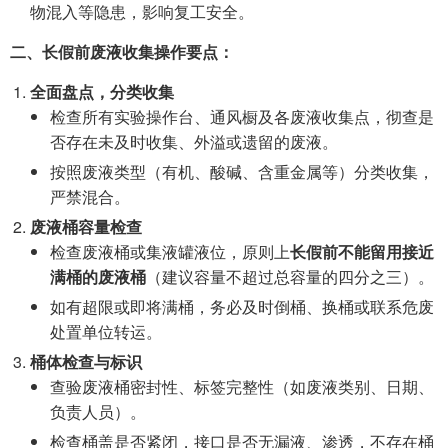
物混入等隐患，影响复工安全。
二、长假前废液收集操作要点：
全面盘点，分类收集
检查所有实验操作台、通风橱及各废液收集点，彻查是
否存在未及时收集、外溢或遗留的废液。
按照废液类型（有机、酸碱、含重金属等）分类收集，
严禁混合。
废液桶容量检查
检查废液桶或集液罐液位，原则上
长假前不能留用接近
满桶的废液桶
（建议容量不超过总容量的四分之三）。
如有超限或即将满桶，务必及时倒桶、换桶或联系危废
处置单位转运。
桶体检查与标识
查验废液桶密封性、标签完整性（如废液类别、日期、
负责人员）。
检查桶盖是否紧闭，接口是否无漏液、渗透，不存在桶