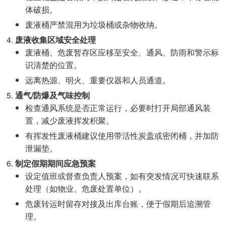
体破损。
废液桶严禁混用为垃圾桶或杂物收纳。
废液收集区域安全处理
废液桶、危废暂存区应移至安全、通风、防雨和警示标
识清楚的位置。
远离热源、明火、重要仪器和人员通道。
通气/防爆及气味控制
检查通风系统是否正常运行，必要时打开局部通风装
置，减少废液挥发积聚。
有挥发性废液桶建议使用带活性炭盖或密闭桶，并加防
泄漏垫。
制定假期期间应急预案
设定值班或督查负责人预案，如有突发情况可快速联系
处理（如物业、危废处置单位）。
危废转运时留存对接及出库台账，便于假期后追溯管
理。