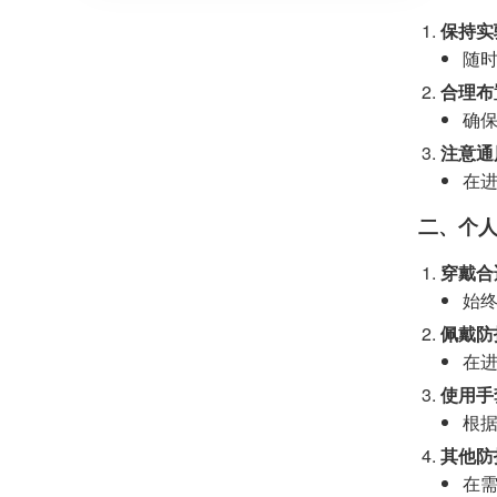
保持实
随
合理布
确
注意通
在
二、个人
穿戴合
始
佩戴防
在
使用手
根
其他防
在