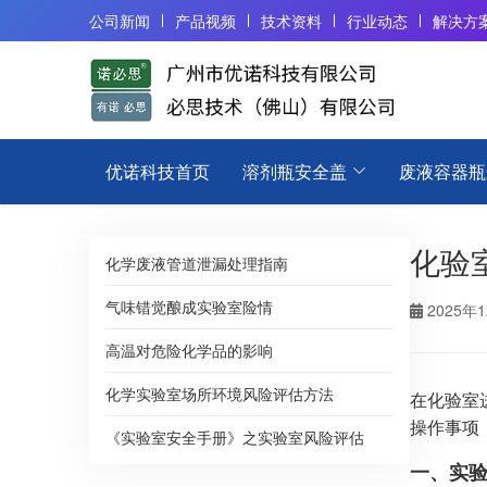
公司新闻
产品视频
技术资料
行业动态
解决方
优诺科技首页
溶剂瓶安全盖
废液容器瓶
化验
化学废液管道泄漏处理指南
气味错觉酿成实验室险情
2025年
高温对危险化学品的影响
化学实验室场所环境风险评估方法
在化验室
操作事项
《实验室安全手册》之实验室风险评估
一、实