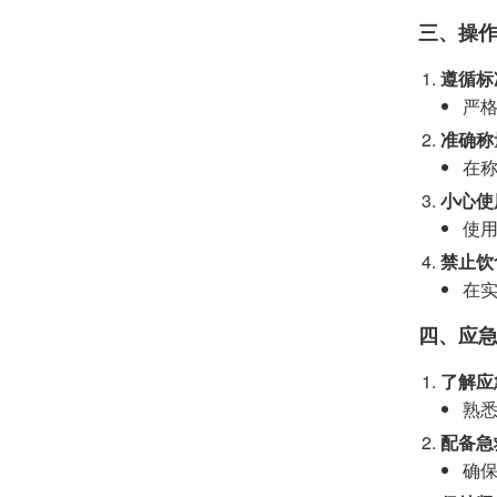
三、操
遵循标
严
准确称
在
小心使
使
禁止饮
在
四、应
了解应
熟
配备急
确