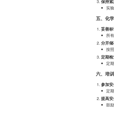
保持紧
实
五、化
妥善标
所
分开储
按
定期检
定
六、培
参加安
定
提高安
鼓