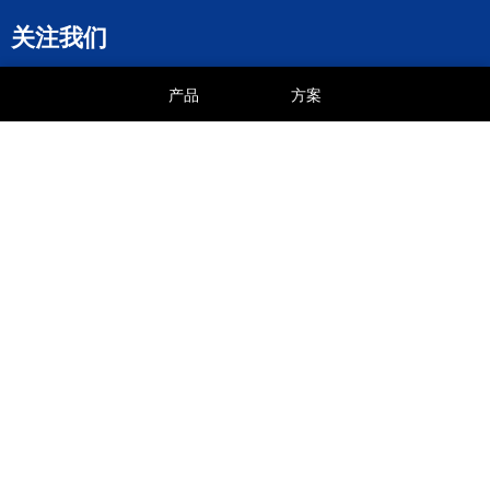
关注我们
产品
方案
优诺科技服务公众
优诺淘宝商城
优诺京东商城
号
版权所有 © 2017-2026. Guangzhou UNO Technology Co,.LTD. All
Rights Reserved.
广州市优诺科技有限公司
保留一切权利 |
网站地图
|
隐私保护
|
使用条款
|
专利技术
域名：gz-un-tech.cn | gz-uno.com | gz-uno.cn